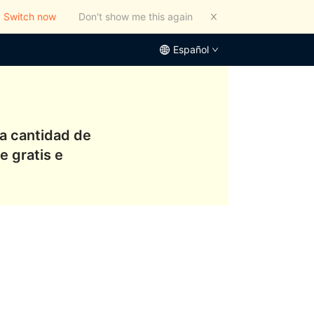
Switch now
Don't show me this again
Español
la cantidad de
e gratis e